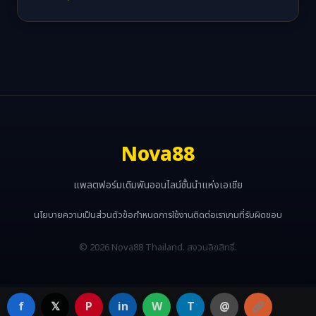
Nova88
แพลตฟอร์มเดิมพันออนไลน์ชั้นนำแห่งเอเชีย
นโยบายความเป็นส่วนตัว
ข้อกำหนดการใช้งาน
ติดต่อเรา
เกมที่รับผิดชอบ
© 2026 Nova88 Thailand. สงวนลิขสิทธิ์.
f
𝕏
P
in
W
T
@