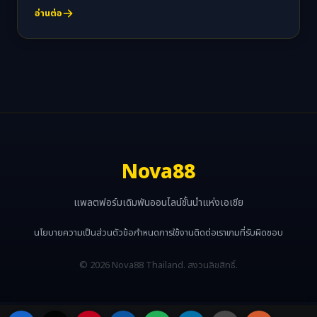
อ่านต่อ
Nova88
แพลตฟอร์มเดิมพันออนไลน์ชั้นนำแห่งเอเชีย
นโยบายความเป็นส่วนตัว
ข้อกำหนดการใช้งาน
ติดต่อเรา
เกมที่รับผิดชอบ
© 2026 Nova88 Thailand. สงวนลิขสิทธิ์.