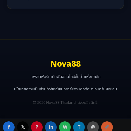
Nova88
แพลตฟอร์มเดิมพันออนไลน์ชั้นนำแห่งเอเชีย
นโยบายความเป็นส่วนตัว
ข้อกำหนดการใช้งาน
ติดต่อเรา
เกมที่รับผิดชอบ
© 2026 Nova88 Thailand. สงวนลิขสิทธิ์.
f
𝕏
P
in
W
T
@