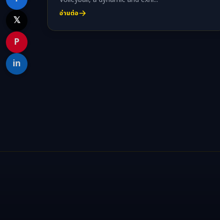
อ่านต่อ
𝕏
P
in