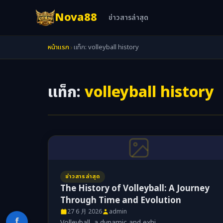
Nova88
ข่าวสารล่าสุด
›
หน้าแรก
แท็ก: volleyball history
แท็ก:
volleyball history
ข่าวสารล่าสุด
The History of Volleyball: A Journey
Through Time and Evolution
27 6 月 2026
admin
f
Volleyball, a dynamic and exhi...