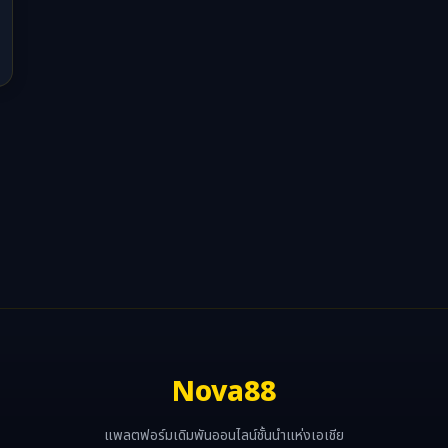
Nova88
แพลตฟอร์มเดิมพันออนไลน์ชั้นนำแห่งเอเชีย