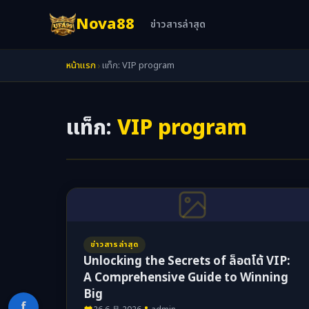
Nova88
ข่าวสารล่าสุด
›
หน้าแรก
แท็ก: VIP program
แท็ก:
VIP program
ข่าวสารล่าสุด
Unlocking the Secrets of ล็อตโต้ VIP:
A Comprehensive Guide to Winning
Big
f