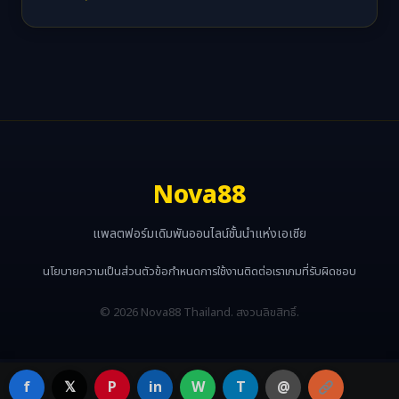
Nova88
แพลตฟอร์มเดิมพันออนไลน์ชั้นนำแห่งเอเชีย
นโยบายความเป็นส่วนตัว
ข้อกำหนดการใช้งาน
ติดต่อเรา
เกมที่รับผิดชอบ
© 2026 Nova88 Thailand. สงวนลิขสิทธิ์.
f
𝕏
P
in
W
T
@