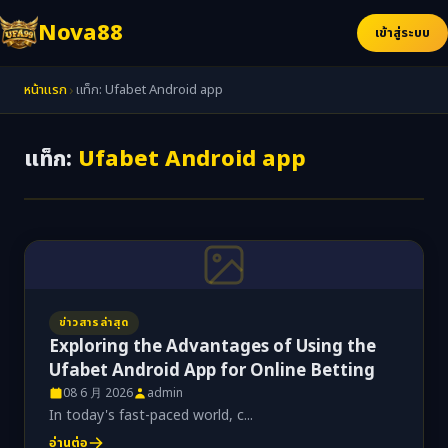
Nova88
เข้าสู่ระบบ
›
หน้าแรก
แท็ก: Ufabet Android app
แท็ก:
Ufabet Android app
ข่าวสารล่าสุด
Exploring the Advantages of Using the
Ufabet Android App for Online Betting
08 6 月 2026
admin
In today's fast-paced world, c...
อ่านต่อ