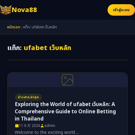
Nova88
เข้าสู่ระบบ
›
หน้าแรก
แท็ก: ufabet เว็บหลัก
แท็ก:
ufabet เว็บหลัก
ข่าวสารล่าสุด
Exploring the World of ufabet เว็บหลัก: A
Comprehensive Guide to Online Betting
in Thailand
11 6 月 2026
admin
Welcome to the exciting world ...