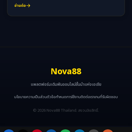
อ่านต่อ
Nova88
แพลตฟอร์มเดิมพันออนไลน์ชั้นนำแห่งเอเชีย
นโยบายความเป็นส่วนตัว
ข้อกำหนดการใช้งาน
ติดต่อเรา
เกมที่รับผิดชอบ
© 2026 Nova88 Thailand. สงวนลิขสิทธิ์.