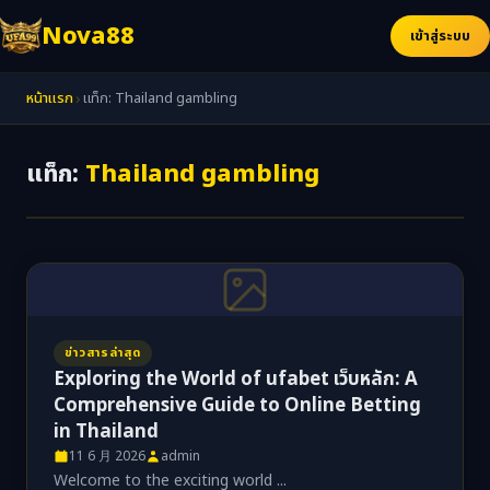
Nova88
เข้าสู่ระบบ
›
หน้าแรก
แท็ก: Thailand gambling
แท็ก:
Thailand gambling
ข่าวสารล่าสุด
Exploring the World of ufabet เว็บหลัก: A
Comprehensive Guide to Online Betting
in Thailand
11 6 月 2026
admin
Welcome to the exciting world ...