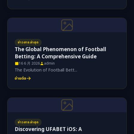
ข่าวสารล่าสุด
The Global Phenomenon of Football
Betting: A Comprehensive Guide
16 6 月 2026
admin
The Evolution of Football Bett...
อ่านต่อ
ข่าวสารล่าสุด
Discovering UFABET iOS: A