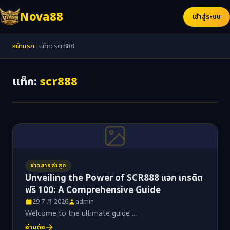
Nova88
เข้าสู่ระบบ
›
หน้าแรก
แท็ก: scr888
แท็ก:
scr888
ข่าวสารล่าสุด
Unveiling the Power of SCR888 แจก เครดิต
ฟรี 100: A Comprehensive Guide
29 7 月 2026
admin
Welcome to the ultimate guide ...
อ่านต่อ