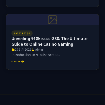
ข่าวสารล่าสุด
Unveiling 918kiss scr888: The Ultimate
Guide to Online Casino Gaming
29 5 月 2026
admin
Introduction to 918kiss scr888...
อ่านต่อ