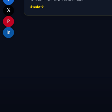
อ่านต่อ
𝕏
P
in