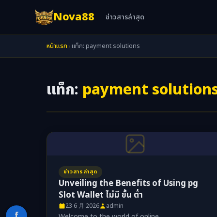
Nova88
ข่าวสารล่าสุด
›
หน้าแรก
แท็ก: payment solutions
แท็ก:
payment solution
ข่าวสารล่าสุด
Unveiling the Benefits of Using pg
Slot Wallet ไม่มี ขั้น ตํ่า
23 6 月 2026
admin
f
Welcome to the world of online...