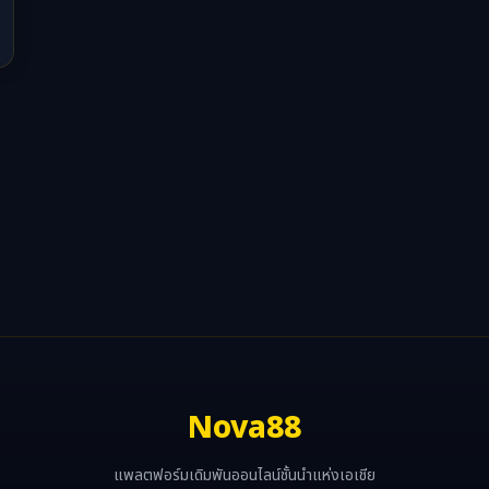
Nova88
แพลตฟอร์มเดิมพันออนไลน์ชั้นนำแห่งเอเชีย