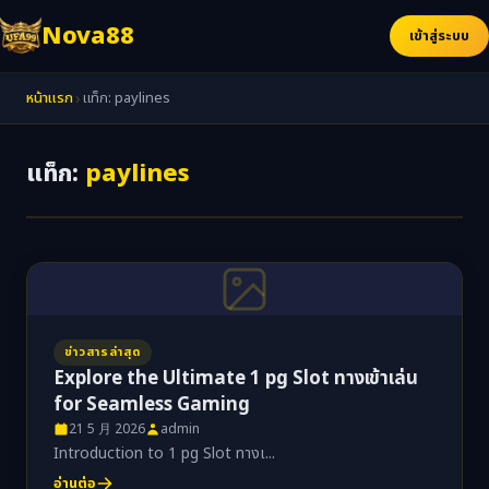
Nova88
เข้าสู่ระบบ
›
หน้าแรก
แท็ก: paylines
แท็ก:
paylines
ข่าวสารล่าสุด
Explore the Ultimate 1 pg Slot ทางเข้าเล่น
for Seamless Gaming
21 5 月 2026
admin
Introduction to 1 pg Slot ทางเ...
อ่านต่อ