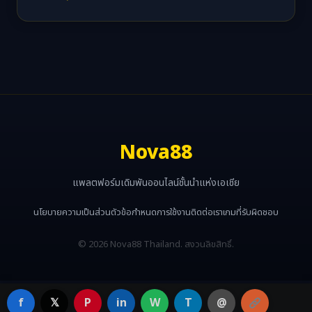
Nova88
แพลตฟอร์มเดิมพันออนไลน์ชั้นนำแห่งเอเชีย
นโยบายความเป็นส่วนตัว
ข้อกำหนดการใช้งาน
ติดต่อเรา
เกมที่รับผิดชอบ
© 2026 Nova88 Thailand. สงวนลิขสิทธิ์.
f
𝕏
P
in
W
T
@