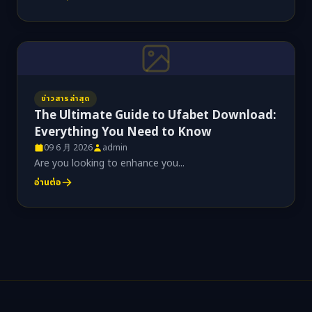
ข่าวสารล่าสุด
The Ultimate Guide to Ufabet Download:
Everything You Need to Know
09 6 月 2026
admin
Are you looking to enhance you...
อ่านต่อ