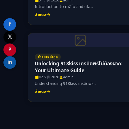
31 7 月 2026
admin
Introduction to คาสิโน and ufa...
อ่านต่อ
f
𝕏
P
ข่าวสารล่าสุด
in
Unlocking 918kiss เครดิตฟรีไม่ต้องฝาก:
Your Ultimate Guide
02 6 月 2026
admin
Understanding 918kiss เครดิตฟร...
อ่านต่อ