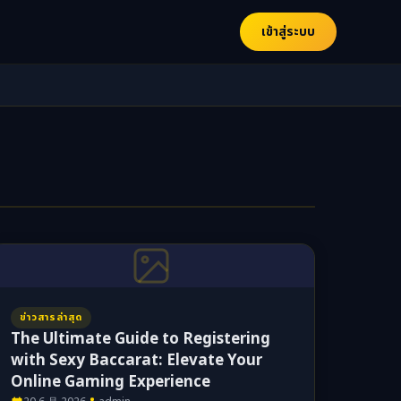
เข้าสู่ระบบ
ข่าวสารล่าสุด
The Ultimate Guide to Registering
with Sexy Baccarat: Elevate Your
Online Gaming Experience