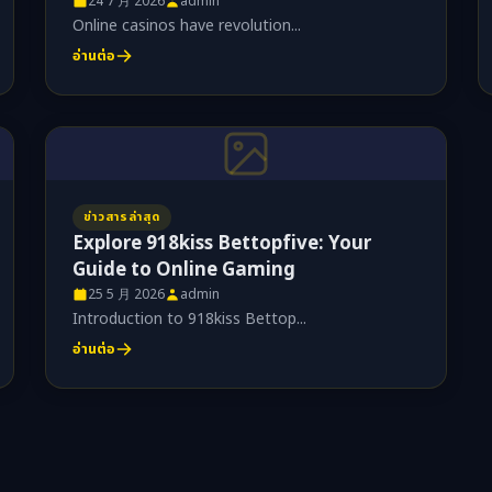
24 7 月 2026
admin
Online casinos have revolution...
อ่านต่อ
ข่าวสารล่าสุด
Explore 918kiss Bettopfive: Your
Guide to Online Gaming
25 5 月 2026
admin
Introduction to 918kiss Bettop...
อ่านต่อ