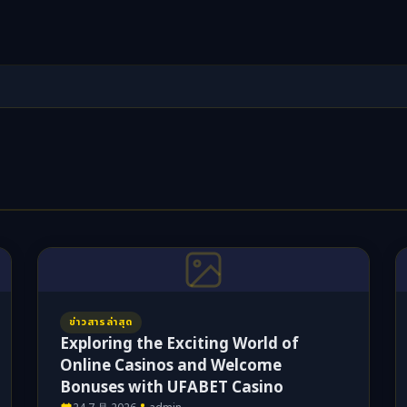
ข่าวสารล่าสุด
Exploring the Exciting World of
Online Casinos and Welcome
Bonuses with UFABET Casino