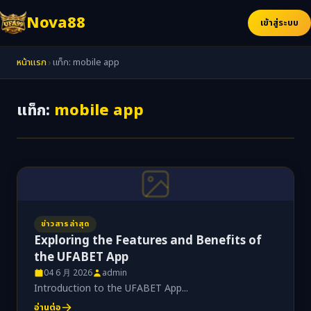
Nova88
เข้าสู่ระบบ
›
หน้าแรก
แท็ก: mobile app
แท็ก:
mobile app
ข่าวสารล่าสุด
Exploring the Features and Benefits of
the UFABET App
04 6 月 2026
admin
Introduction to the UFABET App...
อ่านต่อ