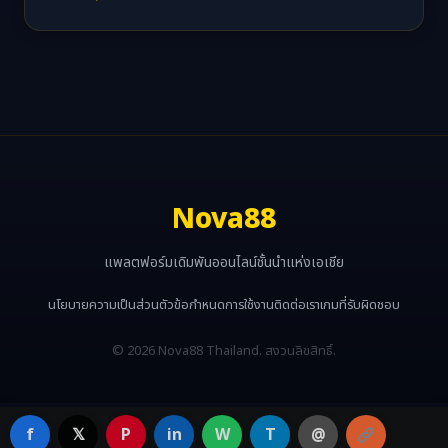
Nova88
แพลตฟอร์มเดิมพันออนไลน์ชั้นนำแห่งเอเชีย
นโยบายความเป็นส่วนตัว
ข้อกำหนดการใช้งาน
ติดต่อเรา
เกมที่รับผิดชอบ
© 2026 Nova88 Thailand. สงวนลิขสิทธิ์.
f
𝕏
P
in
W
T
@