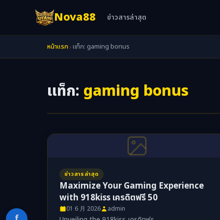
Nova88
ข่าวสารล่าสุด
›
หน้าแรก
แท็ก: gaming bonus
แท็ก:
gaming bonus
ข่าวสารล่าสุด
Maximize Your Gaming Experience
with 918kiss เครดิตฟรี 50
01 6 月 2026
admin
f
Unveiling the 918kiss เครดิตฟร...