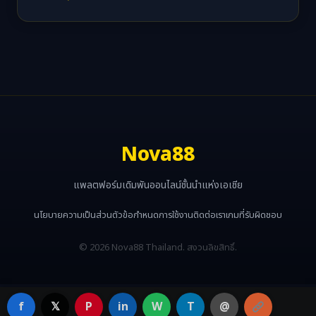
Nova88
แพลตฟอร์มเดิมพันออนไลน์ชั้นนำแห่งเอเชีย
นโยบายความเป็นส่วนตัว
ข้อกำหนดการใช้งาน
ติดต่อเรา
เกมที่รับผิดชอบ
© 2026 Nova88 Thailand. สงวนลิขสิทธิ์.
f
𝕏
P
in
W
T
@