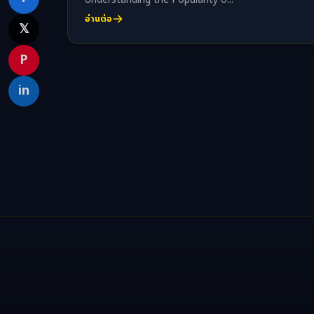
อ่านต่อ
𝕏
P
in