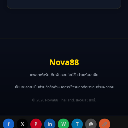
Nova88
แพลตฟอร์มเดิมพันออนไลน์ชั้นนำแห่งเอเชีย
นโยบายความเป็นส่วนตัว
ข้อกำหนดการใช้งาน
ติดต่อเรา
เกมที่รับผิดชอบ
© 2026 Nova88 Thailand. สงวนลิขสิทธิ์.
f
𝕏
P
in
W
T
@