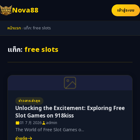
Nova88
เข้าสู่ระบบ
›
หน้าแรก
แท็ก: free slots
แท็ก:
free slots
ข่าวสารล่าสุด
Unlocking the Excitement: Exploring Free
Slot Games on 918kiss
01 7 月 2026
admin
The World of Free Slot Games o...
อ่านต่อ