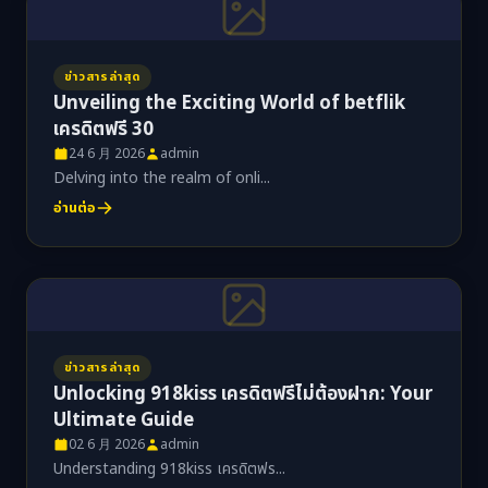
ข่าวสารล่าสุด
Unveiling the Exciting World of betflik
เครดิตฟรี 30
24 6 月 2026
admin
Delving into the realm of onli...
อ่านต่อ
ข่าวสารล่าสุด
Unlocking 918kiss เครดิตฟรีไม่ต้องฝาก: Your
Ultimate Guide
02 6 月 2026
admin
Understanding 918kiss เครดิตฟร...