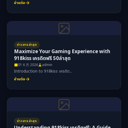
อ่านต่อ
ข่าวสารล่าสุด
Maximize Your Gaming Experience with
918kiss เครดิตฟรี 50ล่าสุด
01 6 月 2026
admin
Introduction to 918kiss เครดิต...
อ่านต่อ
ข่าวสารล่าสุด