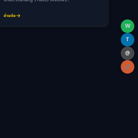
อ่านต่อ
W
T
@