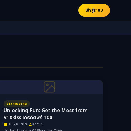
เข้าสู่ระบบ
ข่าวสารล่าสุด
Unlocking Fun: Get the Most from
918kiss เครดิตฟรี 100
01 6 月 2026
admin
Understanding 918kiss เครดิตฟร...