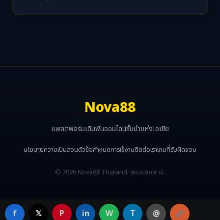
Nova88
แพลตฟอร์มเดิมพันออนไลน์ชั้นนำแห่งเอเชีย
นโยบายความเป็นส่วนตัว
ข้อกำหนดการใช้งาน
ติดต่อเรา
เกมที่รับผิดชอบ
© 2026 Nova88 Thailand. สงวนลิขสิทธิ์.
f
𝕏
P
in
W
T
@