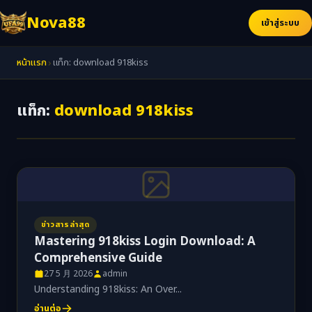
Nova88
เข้าสู่ระบบ
›
หน้าแรก
แท็ก: download 918kiss
แท็ก:
download 918kiss
ข่าวสารล่าสุด
Mastering 918kiss Login Download: A
Comprehensive Guide
27 5 月 2026
admin
Understanding 918kiss: An Over...
อ่านต่อ