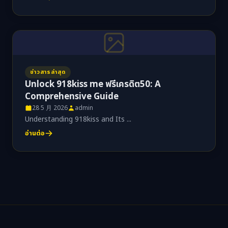
ข่าวสารล่าสุด
Unlock 918kiss me ฟรีเครดิต50: A
Comprehensive Guide
28 5 月 2026
admin
Understanding 918kiss and Its ...
อ่านต่อ