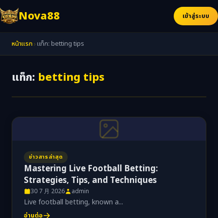
Nova88
เข้าสู่ระบบ
›
หน้าแรก
แท็ก: betting tips
แท็ก:
betting tips
ข่าวสารล่าสุด
Mastering Live Football Betting:
Strategies, Tips, and Techniques
30 7 月 2026
admin
Live football betting, known a...
อ่านต่อ