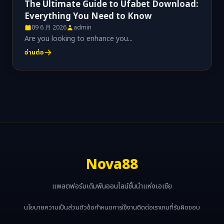
The Ultimate Guide to Ufabet Download:
Everything You Need to Know
09 6 月 2026
admin
Are you looking to enhance you...
อ่านต่อ
Nova88
แพลตฟอร์มเดิมพันออนไลน์ชั้นนำแห่งเอเชีย
นโยบายความเป็นส่วนตัว
ข้อกำหนดการใช้งาน
ติดต่อเรา
เกมที่รับผิดชอบ