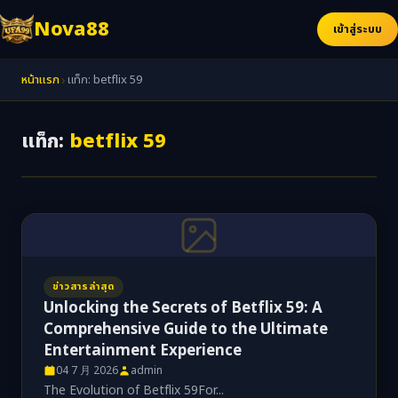
Nova88
เข้าสู่ระบบ
›
หน้าแรก
แท็ก: betflix 59
แท็ก:
betflix 59
ข่าวสารล่าสุด
Unlocking the Secrets of Betflix 59: A
Comprehensive Guide to the Ultimate
Entertainment Experience
04 7 月 2026
admin
The Evolution of Betflix 59For...