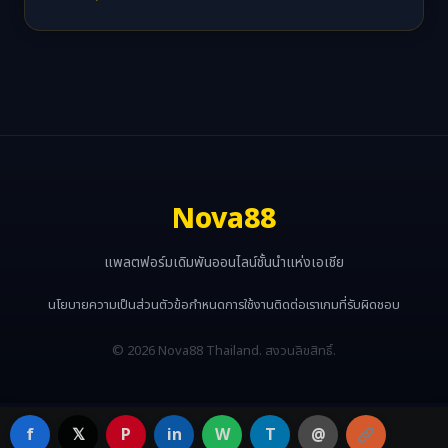
Nova88
แพลตฟอร์มเดิมพันออนไลน์ชั้นนำแห่งเอเชีย
นโยบายความเป็นส่วนตัว
ข้อกำหนดการใช้งาน
ติดต่อเรา
เกมที่รับผิดชอบ
© 2026 Nova88 Thailand. สงวนลิขสิทธิ์.
f
𝕏
P
in
W
T
@